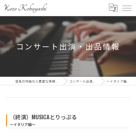
コンサート出演・出品情報
音楽の作曲なら豊富な実績を誇る小林 滉三
コンサート出演・出品情報
～イタリア編～日時2…
（終演）MUSICAとりっぷる
〜イタリア編〜