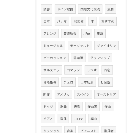
読書
ドイツ歌曲
国際文化交流
演劇
日本
パナマ
和楽器
本
おすすめ
アレンジ
音楽監督
J-Pop
童謡
ミュージカル
モーツァルト
ヴァイオリン
パーカッション
陰陽師
グランシップ
サルスエラ
コマラジ
ラジオ
有名
合唱指導
チェロ
日本初演
打楽器
新作
アメリカ
スペイン
オーストリア
ドイツ
歌曲
声楽
作曲家
作曲
ピアノ
指揮
コロナ
編曲
クラシック
音楽
ピアニスト
指揮者