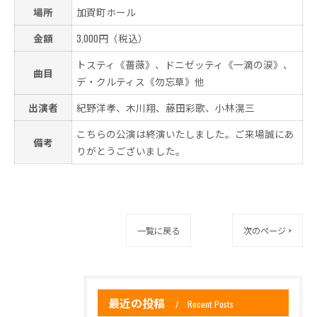
場所
加賀町ホール
金額
3,000円（税込）
トスティ《薔薇》、ドニゼッティ《一滴の涙》、
曲目
デ・クルティス《勿忘草》他
出演者
紀野洋孝、木川翔、藤田彩歌、小林滉三
こちらの公演は終演いたしました。ご来場誠にあ
備考
りがとうございました。
一覧に戻る
次のページ >
最近の投稿
Recent Posts